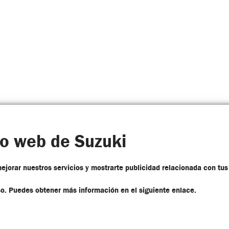
io web de Suzuki
Financiar
Comparar
ejorar nuestros servicios y mostrarte publicidad relacionada con tus
o. Puedes obtener más información en el siguiente enlace.
TÁCTENOS
LÍNEAS DE ATENCIÓN AL CLIENTE